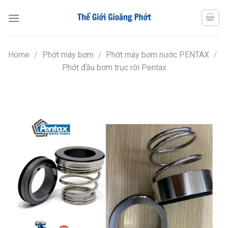
Chuyển
đến
nội
dung
Home
/
Phớt máy bơm
/
Phớt máy bơm nước PENTAX
/
Phớt đầu bơm trục rời Pentax