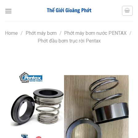
Chuyển
đến
nội
dung
Home
/
Phớt máy bơm
/
Phớt máy bơm nước PENTAX
/
Phớt đầu bơm trục rời Pentax