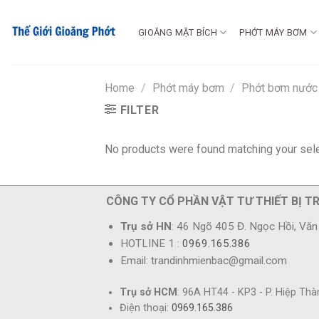
Chuyển
đến
GIOĂNG MẶT BÍCH
PHỚT MÁY BƠM
nội
dung
Home
/
Phớt máy bơm
/
Phớt bơm nước
FILTER
No products were found matching your sele
CÔNG TY CỔ PHẦN VẬT TƯ THIẾT BỊ T
Trụ sở HN
: 46 Ngõ 405 Đ. Ngọc Hồi, Văn 
HOTLINE 1 :
0969.165.386
Email: trandinhmienbac@gmail.com
Trụ sở HCM
: 96A HT44 - KP3 - P. Hiệp Th
Điện thoại:
0969.165.386