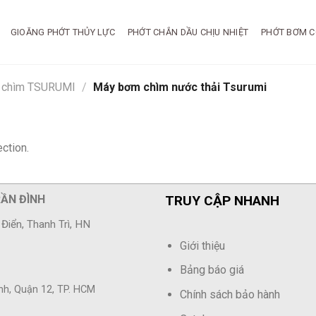
GIOĂNG PHỚT THỦY LỰC
PHỚT CHẮN DẦU CHỊU NHIỆT
PHỚT BƠM C
 chìm TSURUMI
/
Máy bơm chìm nước thải Tsurumi
ction.
RẦN ĐÌNH
TRUY CẬP NHANH
Điển, Thanh Trì, HN
Giới thiệu
Bảng báo giá
ành, Quận 12, TP. HCM
Chính sách bảo hành