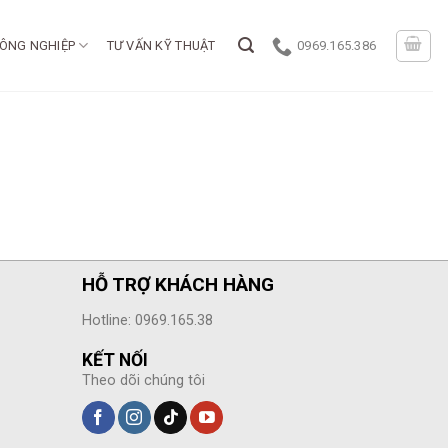
ÔNG NGHIỆP
TƯ VẤN KỸ THUẬT
0969.165.386
HỖ TRỢ KHÁCH HÀNG
Hotline: 0969.165.38
KẾT NỐI
Theo dõi chúng tôi