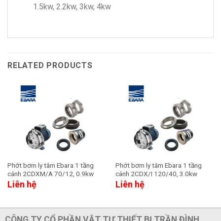
1.5kw, 2.2kw, 3kw, 4kw
RELATED PRODUCTS
Phớt bơm ly tâm Ebara 1 tầng
Phớt bơm ly tâm Ebara 1 tầng
cánh 2CDXM/A 70/12, 0.9kw
cánh 2CDX/I 120/40, 3.0kw
Liên hệ
Liên hệ
CÔNG TY CỔ PHẦN VẬT TƯ THIẾT BỊ TRẦN ĐÌNH