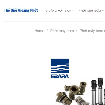
Chuyển
đến
GIOĂNG MẶT BÍCH
PHỚT MÁY BƠM
nội
dung
Home
/
Phớt máy bơm
/
Phớt máy bơm