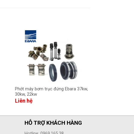
Phớt máy bơm trục đứng Ebara 37kw,
Phớt máy bơm trục 
30kw, 22kw
EVMS(G) 3-14F5/1.5
Liên hệ
Liên hệ
HỖ TRỢ KHÁCH HÀNG
Hotline: 0969.165.38