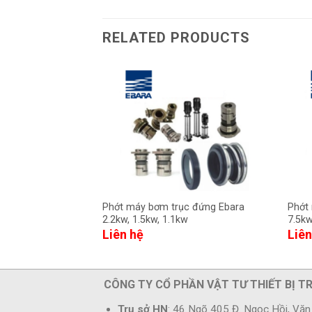
RELATED PRODUCTS
Phớt máy bơm trục đứng Ebara
Phớt
2.2kw, 1.5kw, 1.1kw
7.5kw
Liên hệ
Liên
CÔNG TY CỔ PHẦN VẬT TƯ THIẾT BỊ T
Trụ sở HN
: 46 Ngõ 405 Đ. Ngọc Hồi, Văn 