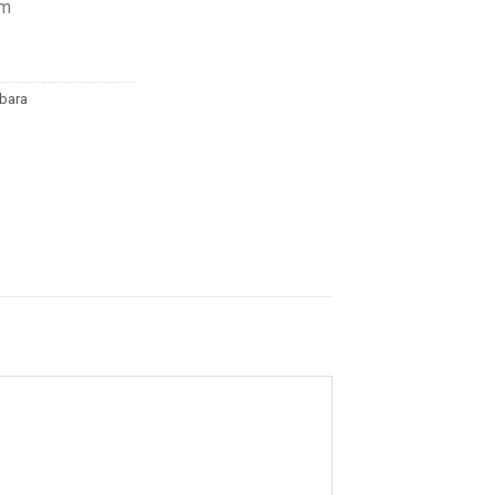
mm
bara