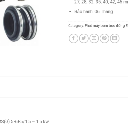
27, 28, 32, 35, 40, 42, 46 
Bảo hành: 06 Tháng
Category:
Phớt máy bơm trục đứng E
S(G) 5-6F5/1.5 – 1.5 kw