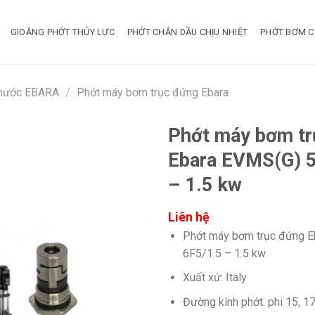
GIOĂNG PHỚT THỦY LỰC
PHỚT CHẮN DẦU CHỊU NHIỆT
PHỚT BƠM C
 nước EBARA
/
Phớt máy bơm trục đứng Ebara
Phớt máy bơm tr
Ebara EVMS(G) 
– 1.5 kw
Liên hệ
Phớt máy bơm trục đứng E
6F5/1.5 – 1.5 kw
Xuất xứ: Italy
Đường kính phớt: phi 15, 17,