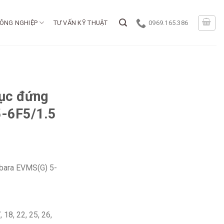
ÔNG NGHIỆP
TƯ VẤN KỸ THUẬT
0969.165.386
ục đứng
5-6F5/1.5
bara EVMS(G) 5-
 18, 22, 25, 26,