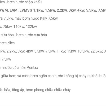
iện , bơm nước nhập khẩu
WM, EVM, EVMSG 1.1kw, 1.5kw, 2.2kw, 3kw, 4kw, 5.5kw, 7.5k
a 7.5kw, máy bơm nước Italy 7.5kw
w, 75kw, 110kw, 132kw
 cứu hỏa , bơm nước cứu hỏa
 bơm điện
w, 2.2kw, 3kw, 4kw, 5.5kw, 7.5kw, 11kw, 15kw, 18.5kw, 22.5kw,
u 7.5kw
m nước cứu hỏa Pentax
 giữa bơm và cánh bơm ngăn cho nước không bị chảy ra khỏi b
u hỏa, tăng áp, bơm phòng chữa chữa cháy