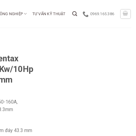
ÔNG NGHIỆP
TƯ VẤN KỸ THUẬT
0969.165.386
entax
5Kw/10Hp
3mm
50-160A,
43.3mm
 mm đáy 43.3 mm