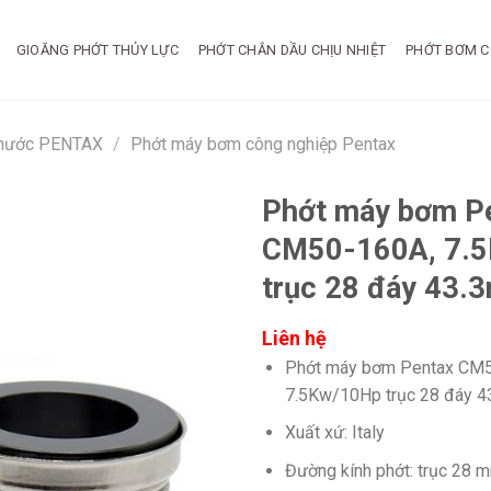
GIOĂNG PHỚT THỦY LỰC
PHỚT CHẮN DẦU CHỊU NHIỆT
PHỚT BƠM C
 nước PENTAX
/
Phớt máy bơm công nghiệp Pentax
Phớt máy bơm P
CM50-160A, 7.
trục 28 đáy 43.
Liên hệ
Phớt máy bơm Pentax CM
7.5Kw/10Hp trục 28 đáy 
Xuất xứ: Italy
Đường kính phớt: trục 28