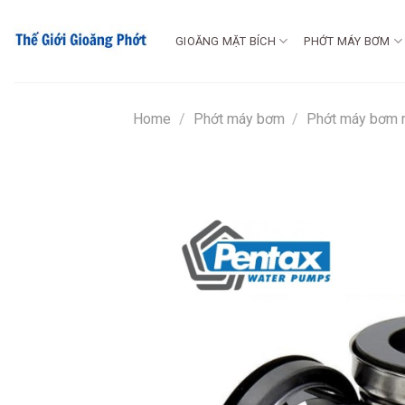
Chuyển
đến
GIOĂNG MẶT BÍCH
PHỚT MÁY BƠM
nội
dung
Home
/
Phớt máy bơm
/
Phớt máy bơm