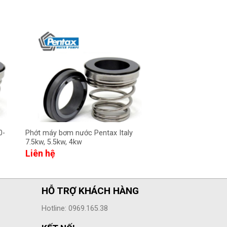
0-
Phớt máy bơm nước Pentax Italy
Phớt máy bơm nước 
7.5kw, 5.5kw, 4kw
22.5kw, 18.5kw, 15k
Liên hệ
Liên hệ
HỖ TRỢ KHÁCH HÀNG
Hotline: 0969.165.38