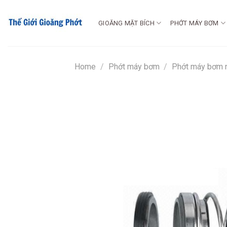
Chuyển
đến
GIOĂNG MẶT BÍCH
PHỚT MÁY BƠM
nội
dung
Home
/
Phớt máy bơm
/
Phớt máy bơm