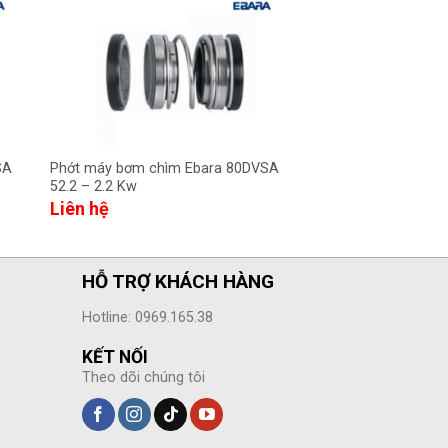
SA
Phớt máy bơm chìm Ebara 80DVSA
Phớt máy bơm chìm
52.2 – 2.2 Kw
– 2.2 Kw
Liên hệ
Liên hệ
HỖ TRỢ KHÁCH HÀNG
Hotline: 0969.165.38
KẾT NỐI
Theo dõi chúng tôi