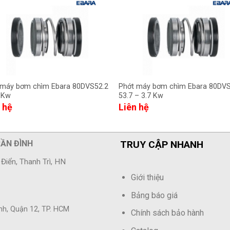
 máy bơm chìm Ebara 80DVS52.2
Phớt máy bơm chìm Ebara 80DV
2 Kw
53.7 – 3.7 Kw
 hệ
Liên hệ
RẦN ĐÌNH
TRUY CẬP NHANH
Điển, Thanh Trì, HN
Giới thiệu
Bảng báo giá
ành, Quận 12, TP. HCM
Chính sách bảo hành