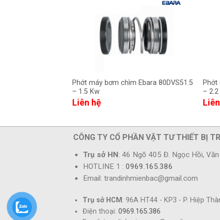
Phớt máy bơm chìm Ebara 80DVS51.5
Phớt
– 1.5 Kw
– 2.
Liên hệ
Liên
CÔNG TY CỔ PHẦN VẬT TƯ THIẾT BỊ T
Trụ sở HN
: 46 Ngõ 405 Đ. Ngọc Hồi, Văn 
HOTLINE 1 :
0969.165.386
Email: trandinhmienbac@gmail.com
Trụ sở HCM
: 96A HT44 - KP3 - P. Hiệp Th
Điện thoại:
0969.165.386