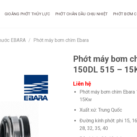
GIOĂNG PHỚT THỦY LỰC
PHỚT CHẮN DẦU CHỊU NHIỆT
PHỚT BƠM C
 nước EBARA
/
Phớt máy bơm chìm Ebara
Phớt máy bơm c
150DL 515 – 15
Liên hệ
Phớt máy bơm chìm Ebara
15Kw
Xuất xứ: Trung Quốc
Đường kính phớt: phi 15, 16,
28, 32, 35, 40