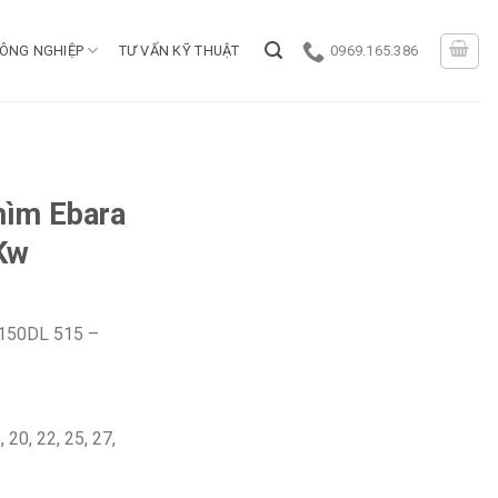
ÔNG NGHIỆP
TƯ VẤN KỸ THUẬT
0969.165.386
hìm Ebara
Kw
 150DL 515 –
 20, 22, 25, 27,