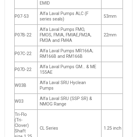
EMID
Alfa Laval Pumps ALC (F
P07-53
53mm
series seals)
Alfa Laval Pumps FMO,
P07B-22
FMOS, FMIA, FMIAE,FM2A,
22mm
FM3A and FM4A
Alfa Laval Pumps MR166A;
P07C-22
RM166B and RM166B
Alfa Laval Pumps GM… & ME
P07D-22
155AE
Alfa Laval SRU Hyclean
W03B
Pumps
Alfa Laval SRU (SSP SR) &
W03
NMOG Range
Tri-Flo
(Tri-
Clover)
CL Series
1.25 inch
Shaft
size 1.25