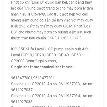
Phớt cơ khí “Loại D” được gắn kết, cân bằng thủy
lực của ‘O’Ring được trang bị cho máy bơm ly tâm
nhãn hiệu TriClover®. Các trụ được kẹp với các
miếng đệm cũng có sẵn để làm việc với máy quay
Kiểu 293, để thay thế máy quay O.E.M. Phớt “Loại
DG” cho những máy bơm có buồng đệm kín. Kích
thước trục tiêu chuẩn: 3/4 “, 1 1/8”, 1 1/2 “.
ICP-35D/Alfa Laval I- CP pump seals suit Alfa
Laval LCP10,LCP20,LCP30,LCP 40,LCP50, i-
CP2000 Centrifugal pumps,
Single shaft mechanical shaft seal
9613477001,9613477201,
Service kit i-CP2010, Art.no: 9611927033; Art.no:
9611927037
Service kit i-CP2010, Art.no: 9611927034; Art.no:
9611927038