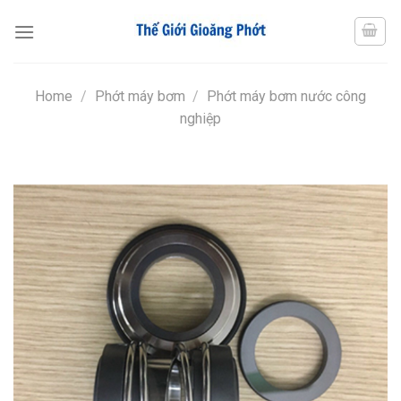
Chuyển
đến
nội
dung
Home
/
Phớt máy bơm
/
Phớt máy bơm nước công
nghiệp