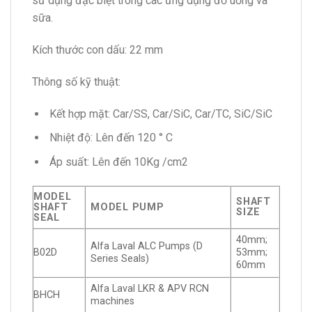
sử dụng đặc biệt trong các ứng dụng đồ uống và
sữa.
Kích thước con dấu: 22 mm
Thông số kỹ thuật:
Kết hợp mặt: Car/SS, Car/SiC, Car/TC, SiC/SiC
Nhiệt độ: Lên đến 120 ° C
Áp suất: Lên đến 10Kg /cm2
MODEL
SHAFT
SHAFT
MODEL PUMP
SIZE
SEAL
40mm;
Alfa Laval ALC Pumps (D
B02D
53mm;
Series Seals)
60mm
Alfa Laval LKR & APV RCN
BHCH
machines