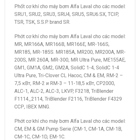
Phốt cơ khí cho máy bơm Alfa Laval cho các model:
SRU1, SRU2, SRU3, SRU4, SRU5, SRU6.SX, TCIP,
TSR, TSK, S.S.P. brand SR.
Phớt cơ khí cho máy bơm Alfa Laval cho các model:
MR, MR166A, MR166B, MR166E, МR-166S,
MR185, MR-185S. MR185A, MR200, MR200A, MR-
200S, MR 260A, МR-300, MR Ultra Pure, ME155AE,
GM1, GM1A, GM2, GM2A, SolidC 1-4, SolidC 1-4
Ultra Pure, Tri-Clover CL Насос, CM & EM, RM-2 –
7,5 кВт, RM-2 и RM-3 – 11-18,5 кВт, CP2000,
ALC-1, ALC-2, ALC-3, LKVP, F3218, TriBlender
F1114_2114, TriBlender F2116, TriBlender F4329
ССР, IBEX МNG.
Phớt cơ khí cho máy bơm Alfa Laval cho các model:
CM, EM & GM Pump Serie (CM-1, CM-1A, CM-1B,
CM-1C, CM-1D, EM-1C.