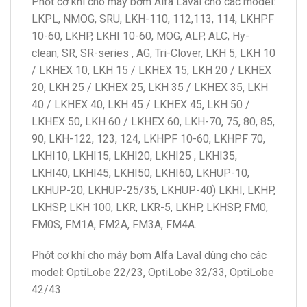
Phốt cơ khí cho máy bơm Alfa Laval cho các model:
LKPL, NMOG, SRU, LKH-110, 112,113, 114, LKHPF
10-60, LKHP, LKHI 10-60, MOG, ALP, ALC, Hy-
clean, SR, SR-series , AG, Tri-Clover, LKH 5, LKH 10
/ LKHEX 10, LKH 15 / LKHEX 15, LKH 20 / LKHEX
20, LKH 25 / LKHEX 25, LKH 35 / LKHEX 35, LKH
40 / LKHEX 40, LKH 45 / LKHEX 45, LKH 50 /
LKHEX 50, LKH 60 / LKHEX 60, LKH-70, 75, 80, 85,
90, LKH-122, 123, 124, LKHPF 10-60, LKHPF 70,
LKHI10, LKHI15, LKHI20, LKHI25 , LKHI35,
LKHI40, LKHI45, LKHI50, LKHI60, LKHUP-10,
LKHUP-20, LKHUP-25/35, LKHUP-40) LKHI, LKHP,
LKHSP, LKH 100, LKR, LKR-5, LKHP, LKHSP, FM0,
FM0S, FM1A, FM2A, FM3A, FM4A.
Phớt cơ khí cho máy bơm Alfa Laval dùng cho các
model: OptiLobe 22/23, OptiLobe 32/33, OptiLobe
42/43.