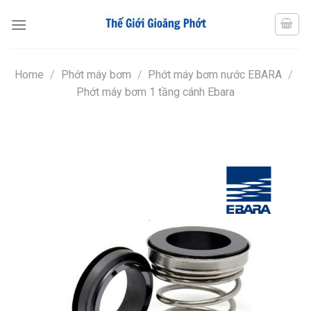
Chuyển
đến
nội
dung
Home
/
Phớt máy bơm
/
Phớt máy bơm nước EBARA
/
Phớt máy bơm 1 tầng cánh Ebara