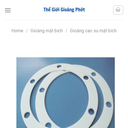
Chuyển
đến
nội
dung
Home
/
Gioăng mặt bích
/
Gioăng cao su mặt bích